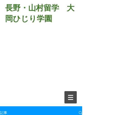
長野・山村留学 大
岡ひじり学園
381-2701
長野県長野市大岡中牧
６９８－１
​山村留学 大岡ひじり学園
電話026-266-2037 FAX026-266-
2639
e-mail:
o-hijiri@grn.janis.or.jp
記事