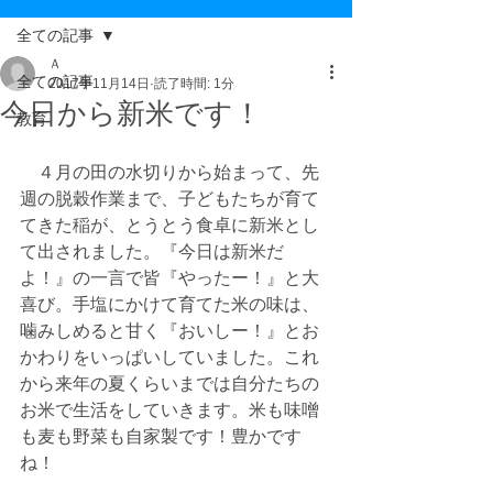
全ての記事
Ａ
全ての記事
2017年11月14日
読了時間: 1分
今日から新米です！
教育
　４月の田の水切りから始まって、先
週の脱穀作業まで、子どもたちが育て
てきた稲が、とうとう食卓に新米とし
て出されました。『今日は新米だ
よ！』の一言で皆『やったー！』と大
喜び。手塩にかけて育てた米の味は、
噛みしめると甘く『おいしー！』とお
かわりをいっぱいしていました。これ
から来年の夏くらいまでは自分たちの
お米で生活をしていきます。米も味噌
も麦も野菜も自家製です！豊かです
ね！