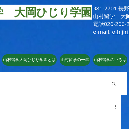
学 大岡ひじり学園
381-2701
​山村留学 大
電話026-266-2
e-mail:
o-hijir
山村留学大岡ひじり学園とは
山村留学の一年
山村留学のいろは
！