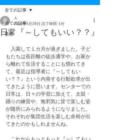
全ての記事
Ａ
全ての記事
2018年5月29日
読了時間: 1分
日常『～してもいい？？』
教育
　入園して１カ月が過ぎました。子ど
もたちは長距離の徒歩通学や、お家か
ら離れて生活することにも慣れてき
て、最近は指導者に『～してもい
い？？』という内発する行動欲求が出
てきたように思います。センターでの
日常は、日々の学習に加えて、太鼓・
踊りの練習や、無邪気に皆で楽しむ姿
が随所にみられるようになりました。
それぞれが集団生活を楽しむ余裕が出
てきたのかもしれませんね。
　これからもっともっと『～してもい