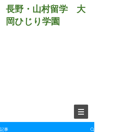
長野・山村留学 大
岡ひじり学園
381-2701
長野県長野市大岡中牧
６９８－１
​山村留学 大岡ひじり学園
電話026-266-2037 FAX026-266-
2639
e-mail:
o-hijiri@grn.janis.or.jp
記事