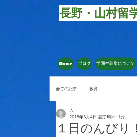
長野・山村留
Home
ブログ
学園生募集について
全ての記事
教育
Ａ
2018年6月4日
読了時間: 1分
１日のんびり