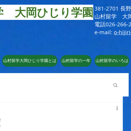
学 大岡ひじり学園
381-2701
​山村留学 大
電話026-266-2
e-mail:
o-hijir
山村留学大岡ひじり学園とは
山村留学の一年
山村留学のいろは
！