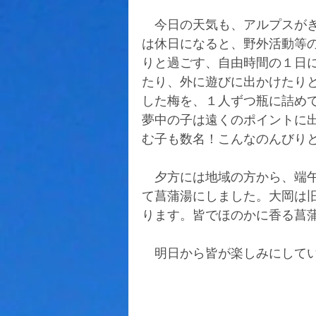
　今日の天気も、アルプスが
は休日になると、野外活動等
りと過ごす、自由時間の１日
たり、外に遊びに出かけたり
した梅を、１人ずつ瓶に詰め
夢中の子は遠くのポイントに
む子も数名！こんなのんびり
　夕方には地域の方から、端
て菖蒲湯にしました。大岡は
ります。皆でほのかに香る菖
　明日から皆が楽しみにして