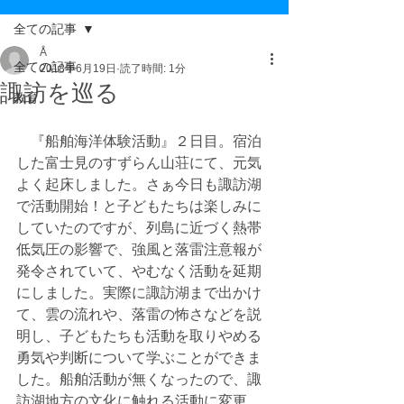
全ての記事
Å
全ての記事
2018年6月19日
読了時間: 1分
諏訪を巡る
教育
　『船舶海洋体験活動』２日目。宿泊
した富士見のすずらん山荘にて、元気
よく起床しました。さぁ今日も諏訪湖
で活動開始！と子どもたちは楽しみに
していたのですが、列島に近づく熱帯
低気圧の影響で、強風と落雷注意報が
発令されていて、やむなく活動を延期
にしました。実際に諏訪湖まで出かけ
て、雲の流れや、落雷の怖さなどを説
明し、子どもたちも活動を取りやめる
勇気や判断について学ぶことができま
した。船舶活動が無くなったので、諏
訪湖地方の文化に触れる活動に変更