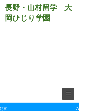
長野・山村留学 大
岡ひじり学園
381-2701
長野県長野市大岡中牧
６９８－１
​山村留学 大岡ひじり学園
電話026-266-2037 FAX026-266-
2639
e-mail:
o-hijiri@grn.janis.or.jp
記事