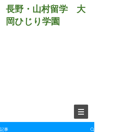
長野・山村留学 大
岡ひじり学園
381-2701
長野県長野市大岡中牧
６９８－１
​山村留学 大岡ひじり学園
電話026-266-2037 FAX026-266-
2639
e-mail:
o-hijiri@grn.janis.or.jp
記事