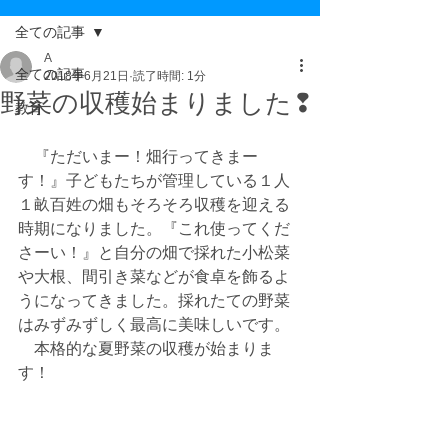
全ての記事
A
全ての記事
2018年6月21日
読了時間: 1分
野菜の収穫始まりました❢
教育
　『ただいまー！畑行ってきまー
す！』子どもたちが管理している１人
１畝百姓の畑もそろそろ収穫を迎える
時期になりました。『これ使ってくだ
さーい！』と自分の畑で採れた小松菜
や大根、間引き菜などが食卓を飾るよ
うになってきました。採れたての野菜
はみずみずしく最高に美味しいです。
　本格的な夏野菜の収穫が始まりま
す！