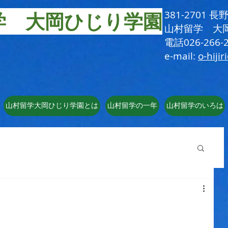
学 大岡ひじり学園
381-2701
​山村留学 大
電話026-266-2
e-mail:
o-hijir
山村留学大岡ひじり学園とは
山村留学の一年
山村留学のいろは