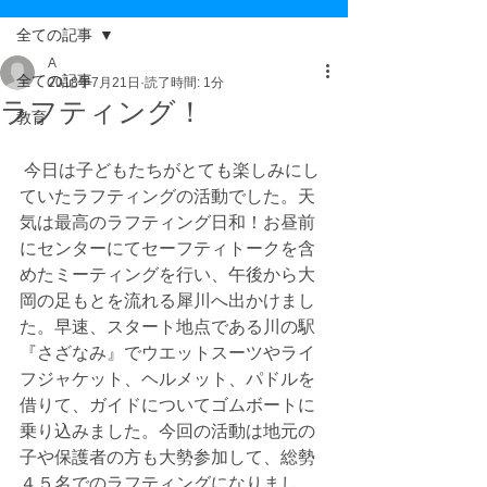
全ての記事
A
全ての記事
2018年7月21日
読了時間: 1分
ラフティング！
教育
 今日は子どもたちがとても楽しみにし
ていたラフティングの活動でした。天
気は最高のラフティング日和！お昼前
にセンターにてセーフティトークを含
めたミーティングを行い、午後から大
岡の足もとを流れる犀川へ出かけまし
た。早速、スタート地点である川の駅
『さざなみ』でウエットスーツやライ
フジャケット、ヘルメット、パドルを
借りて、ガイドについてゴムボートに
乗り込みました。今回の活動は地元の
子や保護者の方も大勢参加して、総勢
４５名でのラフティングになりまし