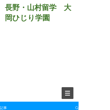
長野・山村留学 大
岡ひじり学園
381-2701
長野県長野市大岡中牧
６９８－１
​山村留学 大岡ひじり学園
電話026-266-2037 FAX026-266-
2639
e-mail:
o-hijiri@grn.janis.or.jp
記事