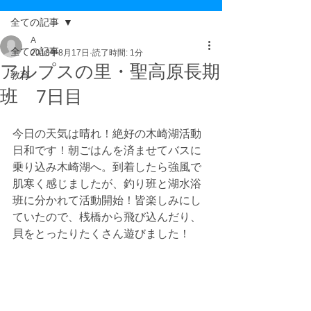
全ての記事
A
全ての記事
2018年8月17日
読了時間: 1分
アルプスの里・聖高原長期
教育
班 7日目
今日の天気は晴れ！絶好の木崎湖活動
日和です！朝ごはんを済ませてバスに
乗り込み木崎湖へ。到着したら強風で
肌寒く感じましたが、釣り班と湖水浴
班に分かれて活動開始！皆楽しみにし
ていたので、桟橋から飛び込んだり、
貝をとったりたくさん遊びました！