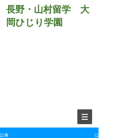
長野・山村留学 大
岡ひじり学園
381-2701
長野県長野市大岡中牧
６９８－１
​山村留学 大岡ひじり学園
電話026-266-2037 FAX026-266-
2639
e-mail:
o-hijiri@grn.janis.or.jp
記事