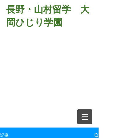
長野・山村留学 大
岡ひじり学園
381-2701
長野県長野市大岡中牧
６９８－１
​山村留学 大岡ひじり学園
電話026-266-2037 FAX026-266-
2639
e-mail:
o-hijiri@grn.janis.or.jp
記事