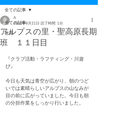
全ての記事
A
全ての記事
2018年8月21日
読了時間: 1分
アルプスの里・聖高原長期
教育
班 １１日目
『クラブ活動・ラフティング・川遊
び』
今日も天気は青空が広がり、朝のつど
いでは素晴らしいアルプスの山なみが
目の前に広がっていました。今日も朝
の分担作業をしっかり行いました。