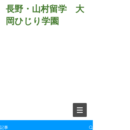
長野・山村留学 大
岡ひじり学園
381-2701
長野県長野市大岡中牧
６９８－１
​山村留学 大岡ひじり学園
電話026-266-2037 FAX026-266-
2639
e-mail:
o-hijiri@grn.janis.or.jp
記事