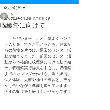
全ての記事
A
全ての記事
2018年9月15日
読了時間: 1分
収穫祭に向けて
教育
　『ただいまー！』と元気よくセンタ
ー入りをしてきた子どもたち。農家か
らの荷物を片づけ、通常のセンター活
動が始まりました。前回のセンター活
動から本格的に収穫祭に向けて動き始
め、収穫祭実行委員を中心に、収穫祭
までのカレンダー作りや、劇の練習、
個人体験、太鼓や踊りの練習と、声を
かけ合いながら準備を進めています。
今年の収穫祭も盛り上がりそうです！