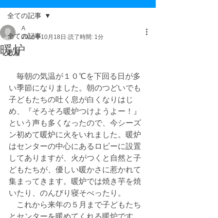
全ての記事
A
全ての記事
2018年10月18日
読了時間: 1分
暖炉
教育
　毎朝の気温が１０℃を下回る日が多
い季節になりました。朝のつどいでも
子どもたちの吐く息が白くなりはじ
め、『そろそろ暖炉つけようよー！』
という声も多くなったので、今シーズ
ン初めて暖炉に火をいれました。暖炉
はセンターの中心にあるロビーに設置
してありますが、火がつくと自然と子
どもたちが、優しい暖かさに惹かれて
集まってきます。暖炉では焼き芋を焼
いたり、のんびり寝そべったり。
　これから来年の５月まで子どもたち
とセンターを暖めてくれる暖炉です。