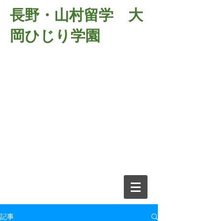
長野・山村留学 大
岡ひじり学園
381-2701
長野県長野市大岡中牧
６９８－１
​山村留学 大岡ひじり学園
電話026-266-2037 FAX026-266-
2639
e-mail:
o-hijiri@grn.janis.or.jp
記事