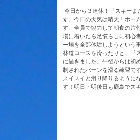
 今日から３連休！『スキーまだかなぁ』と心待ちにしていた３日間の始まりで
す。今日の天気は晴天！ホー
す。全員で協力して朝食の片
場に着いたら足慣らしに初心
ー場を全部体験しようという
林道コースを滑ったりと、『
に過ぎました。午後からは初
制されたバーンを滑る練習で
スイスイと滑り降りるように
す！明日・明後日も鹿島でス