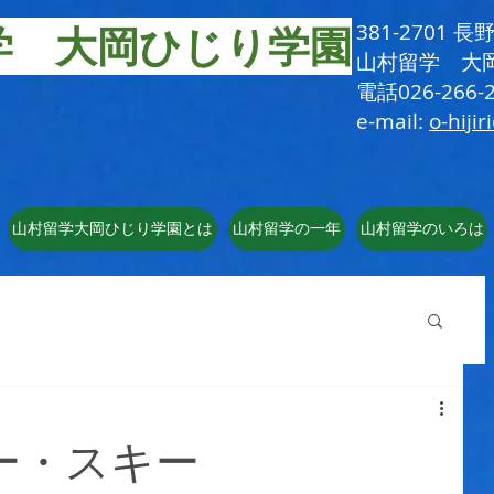
学 大岡ひじり学園
381-2701
​山村留学 大
電話026-266-2
e-mail:
o-hijir
山村留学大岡ひじり学園とは
山村留学の一年
山村留学のいろは
ー・スキー