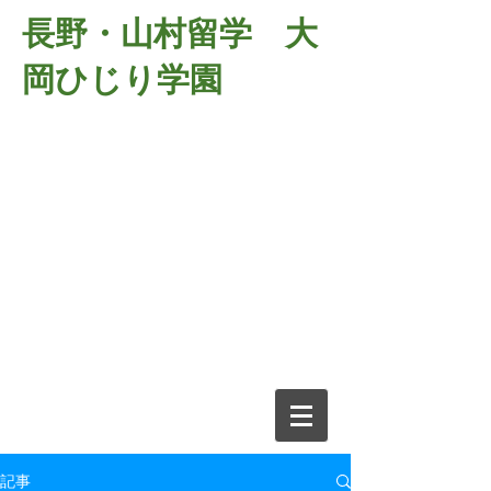
長野・山村留学 大
岡ひじり学園
381-2701
長野県長野市大岡中牧
６９８－１
​山村留学 大岡ひじり学園
電話026-266-2037 FAX026-266-
2639
e-mail:
o-hijiri@grn.janis.or.jp
記事