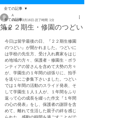
全ての記事
A
全ての記事
2019年3月16日
読了時間: 1分
第２２期生・修園のつどい
教育
今日は留学最後の日、『２２期生修園
のつどい』が開かれました。つどいに
は学校の先生方、受け入れ農家をはじ
め地域の方々、保護者・修園生・ボラ
ンティアの皆さんを含めて大勢の方々
が、学園生の１年間の頑張りに、拍手
を送りにご参集下さいました。つどい
では１年間の活動のスライド発表、そ
して学園生１人１人が、１年間をふり
返って心の成長を綴った作文『１年間
の心の発表』をし、保護者の謝辞を含
めて、離れて生活した親子の絆を感じ
られた、感動の時間を過ごすことがで