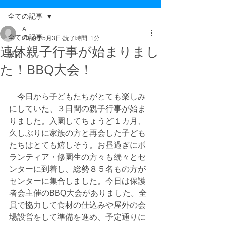
全ての記事
A
全ての記事
2019年5月3日
読了時間: 1分
連休親子行事が始まりまし
教育
た！BBQ大会！
　今日から子どもたちがとても楽しみ
にしていた、３日間の親子行事が始ま
りました。入園してちょうど１カ月、
久しぶりに家族の方と再会した子ども
たちはとても嬉しそう。お昼過ぎにボ
ランティア・修園生の方々も続々とセ
ンターに到着し、総勢８５名もの方が
センターに集合しました。今日は保護
者会主催のBBQ大会がありました。全
員で協力して食材の仕込みや屋外の会
場設営をして準備を進め、予定通りに