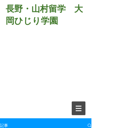
長野・山村留学 大
岡ひじり学園
381-2701
長野県長野市大岡中牧
６９８－１
​山村留学 大岡ひじり学園
電話026-266-2037 FAX026-266-
2639
e-mail:
o-hijiri@grn.janis.or.jp
記事