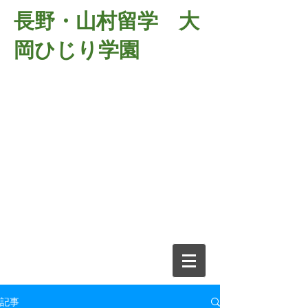
長野・山村留学 大
岡ひじり学園
381-2701
長野県長野市大岡中牧
６９８－１
​山村留学 大岡ひじり学園
電話026-266-2037 FAX026-266-
2639
e-mail:
o-hijiri@grn.janis.or.jp
記事