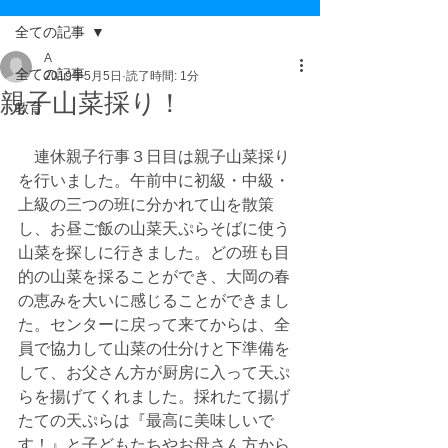
全ての記事
A
全ての記事
2019年5月5日
読了時間: 1分
親子山菜採り！
教育
　連休親子行事３日目は親子山菜採り
を行いました。午前中に初級・中級・
上級の三つの班に分かれて山を散策
し、お昼ご飯の山菜天ぷらそばに使う
山菜を探しに行きました。どの班も目
的の山菜を採ることができ、大岡の春
の恵みを大いに感じることができまし
た。センターに戻って来てからは、全
員で協力して山菜の仕分けと下準備を
して、お父さん方が厨房に入って天ぷ
らを揚げてくれました。採れたて揚げ
たての天ぷらは『最高に美味しいで
す！』と子どもたちやお母さん方から