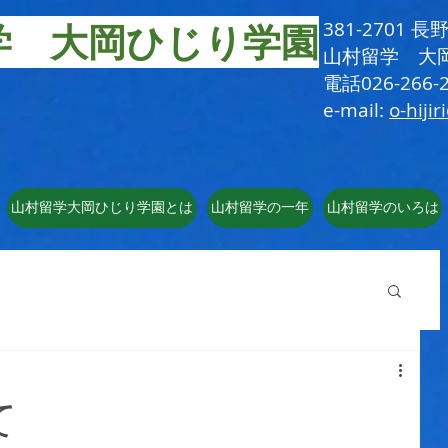
学 大岡ひじり学園
381-2701
​山村留学 大
電話026-266-2
e-mail:
o-hijir
山村留学大岡ひじり学園とは
山村留学の一年
山村留学のいろは
て