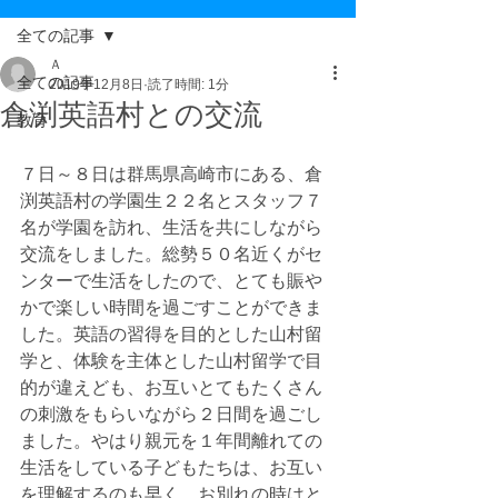
全ての記事
Ａ
全ての記事
2019年12月8日
読了時間: 1分
倉渕英語村との交流
教育
７日～８日は群馬県高崎市にある、倉
渕英語村の学園生２２名とスタッフ７
名が学園を訪れ、生活を共にしながら
交流をしました。総勢５０名近くがセ
ンターで生活をしたので、とても賑や
かで楽しい時間を過ごすことができま
した。英語の習得を目的とした山村留
学と、体験を主体とした山村留学で目
的が違えども、お互いとてもたくさん
の刺激をもらいながら２日間を過ごし
ました。やはり親元を１年間離れての
生活をしている子どもたちは、お互い
を理解するのも早く、お別れの時はと