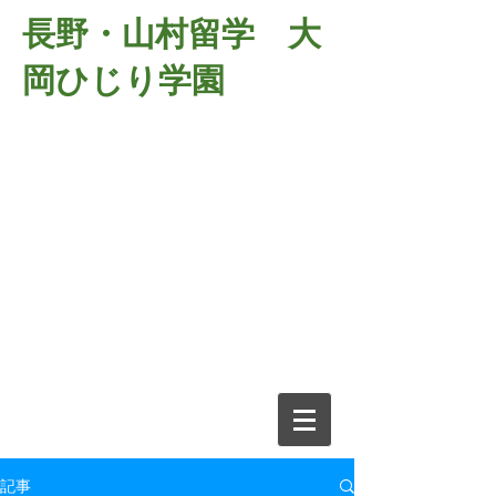
長野・山村留学 大
岡ひじり学園
381-2701
長野県長野市大岡中牧
６９８－１
​山村留学 大岡ひじり学園
電話026-266-2037 FAX026-266-
2639
e-mail:
o-hijiri@grn.janis.or.jp
記事