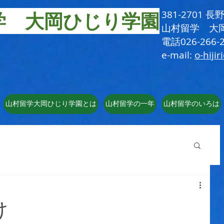
学 大岡ひじり学園
381-2701
​山村留学 大
電話026-266-2
e-mail:
o-hijir
山村留学大岡ひじり学園とは
山村留学の一年
山村留学のいろは
け