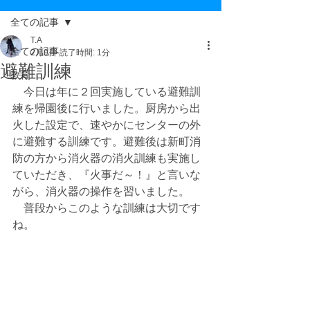
全ての記事
T.A
全ての記事
2月9日
読了時間: 1分
避難訓練
教育
　今日は年に２回実施している避難訓
練を帰園後に行いました。厨房から出
火した設定で、速やかにセンターの外
に避難する訓練です。避難後は新町消
防の方から消火器の消火訓練も実施し
ていただき、『火事だ～！』と言いな
がら、消火器の操作を習いました。
　普段からこのような訓練は大切です
ね。