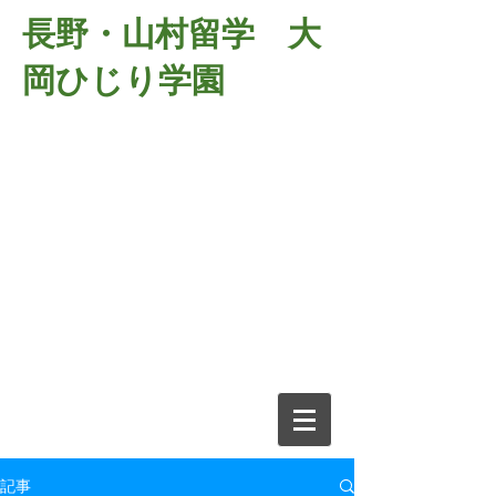
長野・山村留学 大
岡ひじり学園
381-2701
長野県長野市大岡中牧
６９８－１
​山村留学 大岡ひじり学園
電話026-266-2037 FAX026-266-
2639
e-mail:
o-hijiri@grn.janis.or.jp
記事