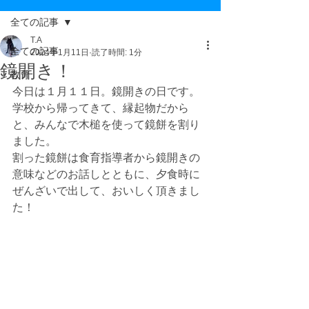
全ての記事
T.A
全ての記事
2024年1月11日
読了時間: 1分
鏡開き！
教育
今日は１月１１日。鏡開きの日です。
学校から帰ってきて、縁起物だから
と、みんなで木槌を使って鏡餅を割り
ました。
割った鏡餅は食育指導者から鏡開きの
意味などのお話しとともに、夕食時に
ぜんざいで出して、おいしく頂きまし
た！