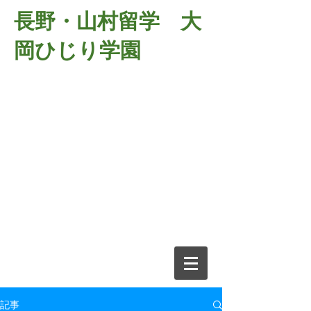
長野・山村留学 大
岡ひじり学園
381-2701
長野県長野市大岡中牧
６９８－１
​山村留学 大岡ひじり学園
電話026-266-2037 FAX026-266-
2639
e-mail:
o-hijiri@grn.janis.or.jp
記事