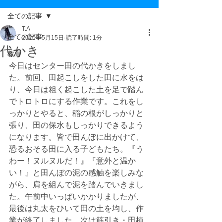
全ての記事
T.A
全ての記事
2020年5月15日
読了時間: 1分
代かき
教育
今日はセンター田の代かきをしまし
た。前回、田起こしをした田に水をは
り、今日は粗く起こした土を足で踏ん
でトロトロにする作業です。これをし
っかりとやると、稲の根がしっかりと
張り、田の保水もしっかりできるよう
になります。皆で田んぼに出かけて、
恐るおそる田に入る子どもたち。『う
わー！ヌルヌルだ！』『意外と温か
い！』と田んぼの泥の感触を楽しみな
がら、肩を組んで泥を踏んでいきまし
た。午前中いっぱいかかりましたが、
最後は丸太をひいて田の土を均し、作
業が終了しました。次は筋引き・田植