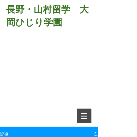
長野・山村留学 大
岡ひじり学園
381-2701
長野県長野市大岡中牧
６９８－１
​山村留学 大岡ひじり学園
電話026-266-2037 FAX026-266-
2639
e-mail:
o-hijiri@grn.janis.or.jp
記事