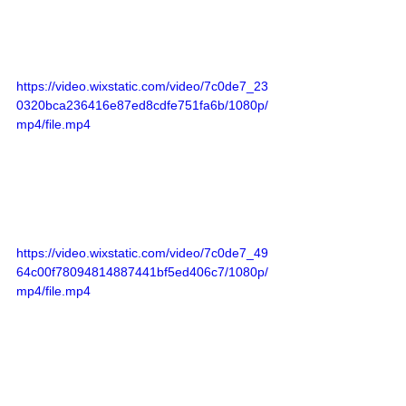
https://video.wixstatic.com/video/7c0de7_23
0320bca236416e87ed8cdfe751fa6b/1080p/
mp4/file.mp4
https://video.wixstatic.com/video/7c0de7_49
64c00f78094814887441bf5ed406c7/1080p/
mp4/file.mp4