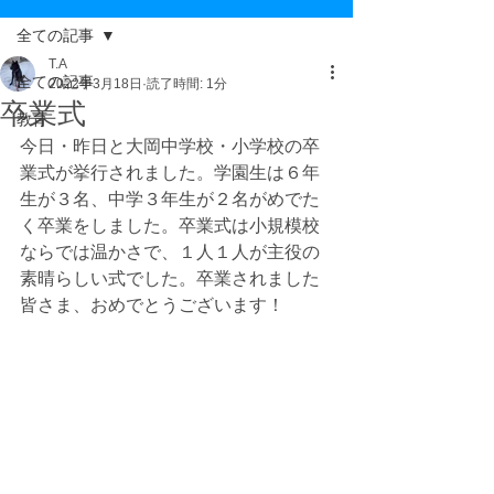
全ての記事
T.A
全ての記事
2022年3月18日
読了時間: 1分
卒業式
教育
今日・昨日と大岡中学校・小学校の卒
業式が挙行されました。学園生は６年
生が３名、中学３年生が２名がめでた
く卒業をしました。卒業式は小規模校
ならでは温かさで、１人１人が主役の
素晴らしい式でした。卒業されました
皆さま、おめでとうございます！