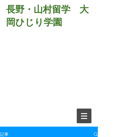
長野・山村留学 大
岡ひじり学園
381-2701
長野県長野市大岡中牧
６９８－１
​山村留学 大岡ひじり学園
電話026-266-2037 FAX026-266-
2639
e-mail:
o-hijiri@grn.janis.or.jp
記事