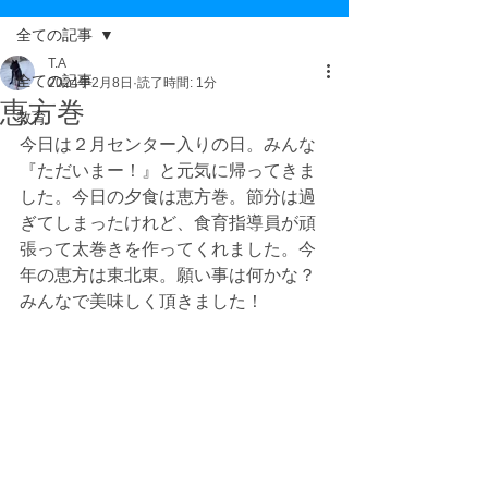
全ての記事
T.A
全ての記事
2024年2月8日
読了時間: 1分
恵方巻
教育
今日は２月センター入りの日。みんな
『ただいまー！』と元気に帰ってきま
した。今日の夕食は恵方巻。節分は過
ぎてしまったけれど、食育指導員が頑
張って太巻きを作ってくれました。今
年の恵方は東北東。願い事は何かな？
みんなで美味しく頂きました！