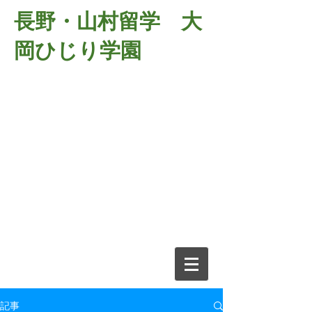
長野・山村留学 大
岡ひじり学園
381-2701
長野県長野市大岡中牧
６９８－１
​山村留学 大岡ひじり学園
電話026-266-2037 FAX026-266-
2639
e-mail:
o-hijiri@grn.janis.or.jp
記事