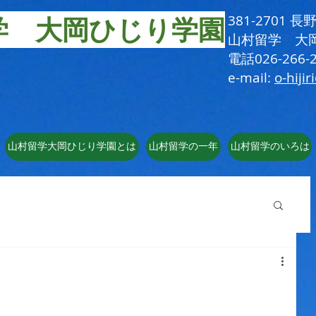
学 大岡ひじり学園
381-2701
​山村留学 大
電話026-266-2
e-mail:
o-hijir
山村留学大岡ひじり学園とは
山村留学の一年
山村留学のいろは