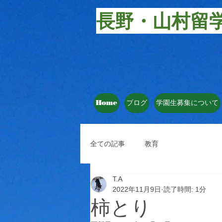
長野・山村留
Home
ブログ
学園生募集について
全ての記事
教育
T.A
2022年11月9日
読了時間: 1分
柿とり