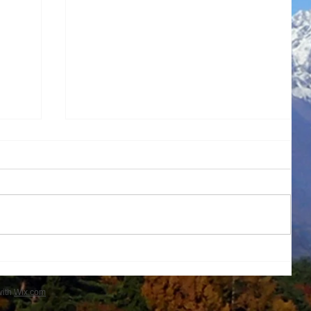
１学期帰省
with
Wix.com