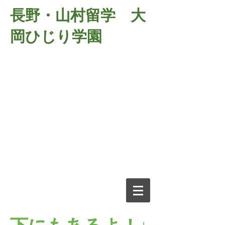
長野・山村留学 大
岡ひじり学園
381-2701
長野県長野市大岡中牧
６９８－１
​山村留学 大岡ひじり学園
電話026-266-2037 FAX026-266-
2639
e-mail:
o-hijiri@grn.janis.or.jp