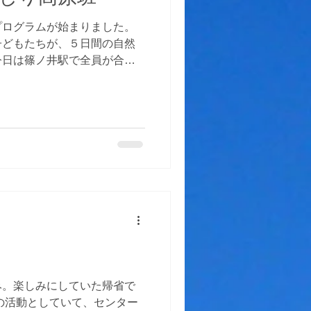
プログラムが始まりました。
子どもたちが、５日間の自然
今日は篠ノ井駅で全員が合流
時間ほどかけてセンター到
間使用する竹箸作りをしまし
年生まで、活動を通して、た
るといいですね。 明日は聖
み。楽しみにしていた帰省で
の活動としていて、センター