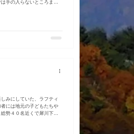
では手の入らないところまで
中には自分たちの就寝部屋、
上に分かれて分担作業を行い
除が延長してしまいました
カピカになりました。 みん
楽しみにしていた、ラフティ
加者には地元の子どもたちや
、総勢４０名近くで犀川下り
は専門のガイドについて、大
２ｋｍほどゴムボートに乗っ