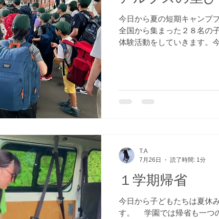
今日から夏の短期キャンプ
全国から集まった２８名の
体験活動をしていきます。
して、バスを降りてから１
着。開村式をしてから５日
た。小学３年生から中学２
くさんの人間関係が生まれ
山トレッキングです！
T.A
7月26日
読了時間: 1分
１学期帰省
今日から子どもたちは夏休
す。 学園では帰省も一つ