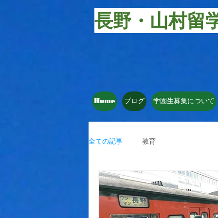
長野・山村留
Home
ブログ
学園生募集について
全ての記事
教育