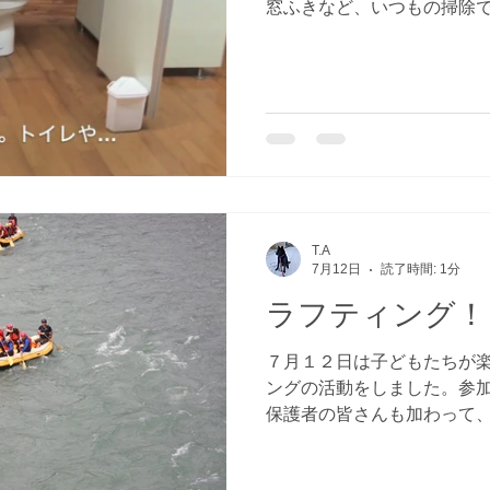
窓ふきなど、いつもの掃除
協力してやりました。午前
そして午後には１０か所以
ました。２日目の夜にも掃
が、お陰様でセンターはピ
なお疲れ様！
T.A
7月12日
読了時間: 1分
ラフティング！
７月１２日は子どもたちが
ングの活動をしました。参
保護者の皆さんも加わって
をしました。ラフティング
岡の足元を流れる犀川を１