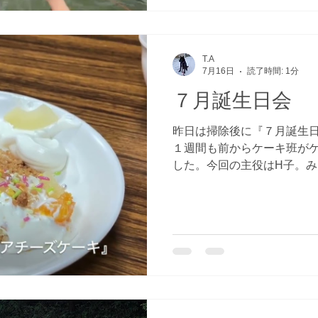
博物館に行き、９月に登る
ろいろと学びました。その
湖水浴を楽しみました。こ
はテントを張ったり野営の
T.A
あっという間にテントを張
7月16日
読了時間: 1分
うことで、早速、木崎湖に
７月誕生日会
ても水がきれいで、桟橋か
拾ったりと楽しみました。
昨日は掃除後に『７月誕生
です。おいしい夕食を食べ
１週間も前からケーキ班が
て、蛍見学をしました。 
した。今回の主役はH子。
浴を楽しみ、野営を撤収し
ピーバースデイの歌を歌っ
た。 『
はチーズケーキで、みんな
人１人から心のこもったお
役からは『こんなに祝って
ざいます』とお礼の言葉が
じり学園近代５種競技を行
なで肩を組んで乾杯を歌っ
そうでした。 おめでとう