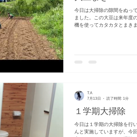
今日は大掃除の隙間をぬっ
ました。この大豆は来年度
機を使ってカタカタとまき
収穫していて、大豆刈りや
作業をしていきます。 た
ね！
T.A
7月13日
読了時間: 1分
１学期大掃除
今日は１学期の大掃除を行
んと実施していますが、今