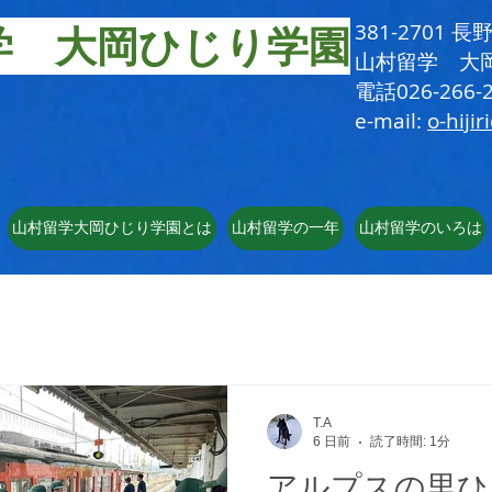
学 大岡ひじり学園
381-2701
​山村留学 大
電話026-266-2
e-mail:
o-hijir
山村留学大岡ひじり学園とは
山村留学の一年
山村留学のいろは
T.A
6 日前
読了時間: 1分
アルプスの里ひ