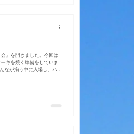
北アルプスのことについてい
後は木崎湖に行って、野営と
のころになると、子どもたち
準備をするのはお手のもの。
り、『早く泳ぎたい！』とい
飛び込みました。木崎湖はと
ら飛び込んだり、潜って貝を
夕方からは協力して夕食作り
日会』を開きました。今回は
て、夜はナイトハイクをし
ケーキを焼く準備をしていま
２日の午前中は木崎湖で湖水
みんなが揃う中に入場し、ハッ
て次の目的地へ移動しまし
て祝いました。今回のケーキ
『おいしい！』と大好評。１
祝いの言葉を主役に贈り、主
もらって本当にありがとうご
のべられました。出し物はひ
い大盛り上がり！最後はみん
てお開きに。本当にH子は嬉し
！