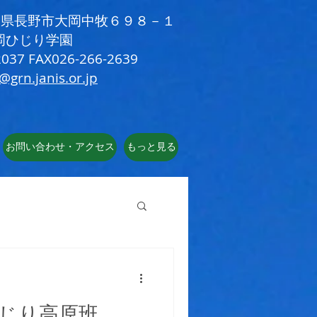
 長野県長野市大岡中牧６９８－１
岡ひじり学園
037 FAX026-266-2639
i@grn.janis.or.jp
お問い合わせ・アクセス
もっと見る
じり高原班