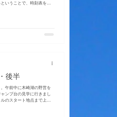
るということで、時刻表を調
１人ひとりが帰省をします。
の直帰、年少者は都市部の主
に来ていただきますが、継続
ことになっていて、「１泊し
」「２０ｋｍ歩いて篠ノ井駅
て帰る」「お城巡りをする」
経由で帰る」・・・などそれ
て野菜を収穫してお土産の
篠ノ井の駅まで送り、駅から
ぞれ出発していきました。お
ました。農家にも連絡しまし
・後半
ターに入り始め、最後の子は
を伴なわない子は全員無事に
目。午前中に木崎湖の野営を
た。 きっと１人旅も大きな
ジャンプ台の見学に行きまし
。 ゆっくり夏休みを楽しん
ヒルのスタート地点まで上が
に、みんな驚いていました。
隠です。途中の鬼無里のいろ