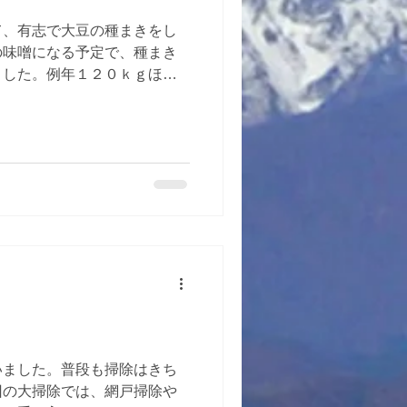
て、有志で大豆の種まきをし
の味噌になる予定で、種まき
ました。例年１２０ｋｇほど
脱粒、選別など１年をかけて
くさん収穫できるといいです
いました。普段も掃除はきち
回の大掃除では、網戸掃除や