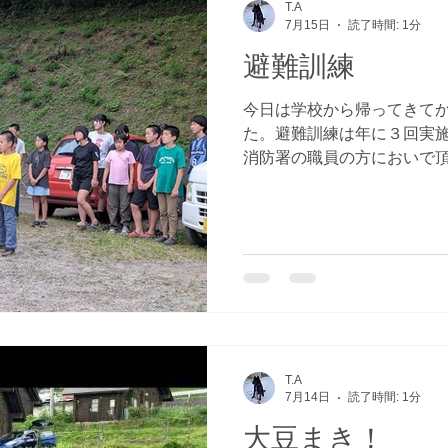
T.A
7月15日
読了時間: 1分
避難訓練
今日は学校から帰ってきて
た。避難訓練は年に３回実
消防署の職員の方においで
き、感想や消火器の取り扱
段からこのような地道な訓
す！
T.A
7月14日
読了時間: 1分
大豆まき！