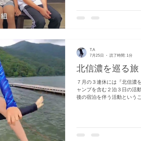
は堂にて美味しいおやきを
高１０００Mを超える戸隠
の後は、みんなで花火を楽
の３日目。民宿を後にして
物館へ。戸隠流の忍法の展
手裏剣道場を楽しみました
す。野沢では外湯めぐりを
T.A
が、あまりの暑さで熱中症
7月25日
読了時間: 1分
つほどの外湯を巡って帰路
北信濃を巡る旅
くさんの活動を楽しみ、１
できました。 『楽しかっ
７月の３連休には『北信濃
ャンプを含む２泊３日の活
後の宿泊を伴う活動という
楽しみにしていました。信
信・南信の４つの地域に分
文化などが違います。大岡
回はその北信地区を巡りな
した。 初日はセンターを