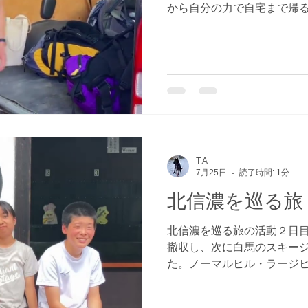
から自分の力で自宅まで帰
べて、自分で切符を買って
１年目の子は最短ルートで
要駅まで保護者の方に迎え
園生は寄り道をしてもよい
てアルプスの千畳敷をみる
までいく」「フェリー乗っ
「清津峡にいく」「日本海
ぞれ。 朝早くに畑に行っ
準備も万端！歩く子以外は
T.A
は自分で切符を買ってそれ
7月25日
読了時間: 1分
昼過ぎから『自宅に到着し
北信濃を巡る旅
た！』と到着の報告がセン
２１時に連絡があり、宿泊
北信濃を巡る旅の活動２日
自宅へ戻ることができまし
撤収し、次に白馬のスキー
経験になったことでしょう
た。ノーマルヒル・ラージ
できてほしいな。
り、圧巻の高さと急な斜面
そして次は最終目的地の戸