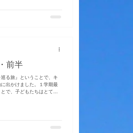
頂き、戸隠中社の民宿へ。標
はとても涼しく、おいしい夕食
しみました。 そして最終日
中社をお参りし、戸隠忍法博
示を見たり、からくり屋敷や
。そして最後は野沢温泉で
班ごとに実施する予定でした
を心配し、時間を短縮して２
につきました。 ３日間、た
・前半
学期最後の思い出がたくさん
たー！』
を巡る旅』ということで、キ
動に出かけました。１学期最
ことで、子どもたちはとても
州は大きく北信・東北信・中
けられ、それぞれ気候風土や
は北信地域になりますが、今
がら、たくさんの体験をしま
出発してから、大町市の山岳