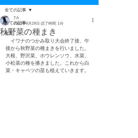
全ての記事
T.A
全ての記事
2023年8月29日
読了時間: 1分
秋野菜の種まき
教育
　イワナのつかみ取り大会終了後、午
後から秋野菜の種まきを行いました。
大根、野沢菜、ホウレンソウ、水菜、
小松菜の種を播きました。これから白
菜・キャベツの苗も植えていきます。