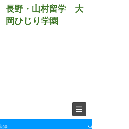
長野・山村留学 大
岡ひじり学園
381-2701
長野県長野市大岡中牧
６９８－１
​山村留学 大岡ひじり学園
電話026-266-2037 FAX026-266-
2639
e-mail:
o-hijiri@grn.janis.or.jp
記事