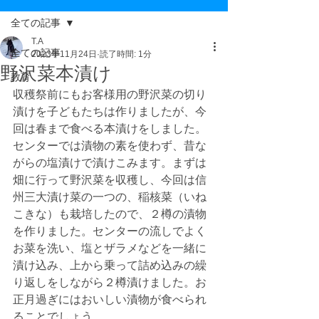
全ての記事
T.A
全ての記事
2023年11月24日
読了時間: 1分
野沢菜本漬け
教育
収穫祭前にもお客様用の野沢菜の切り
漬けを子どもたちは作りましたが、今
回は春まで食べる本漬けをしました。
センターでは漬物の素を使わず、昔な
がらの塩漬けで漬けこみます。まずは
畑に行って野沢菜を収穫し、今回は信
州三大漬け菜の一つの、稲核菜（いね
こきな）も栽培したので、２樽の漬物
を作りました。センターの流しでよく
お菜を洗い、塩とザラメなどを一緒に
漬け込み、上から乗って詰め込みの繰
り返しをしながら２樽漬けました。お
正月過ぎにはおいしい漬物が食べられ
ることでしょう。