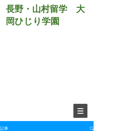
長野・山村留学 大
岡ひじり学園
381-2701
長野県長野市大岡中牧
６９８－１
​山村留学 大岡ひじり学園
電話026-266-2037 FAX026-266-
2639
e-mail:
o-hijiri@grn.janis.or.jp
記事